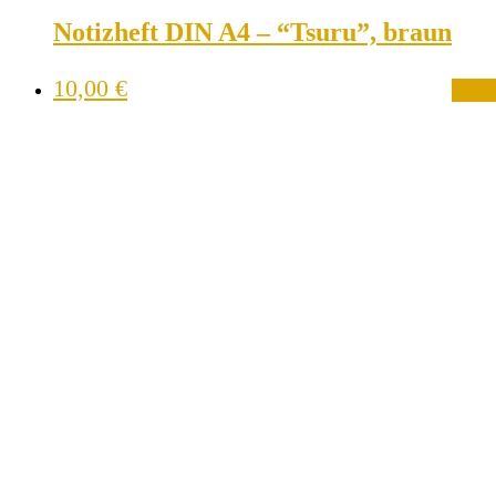
Notizheft DIN A4 – “Tsuru”, braun
10,00
€
In de